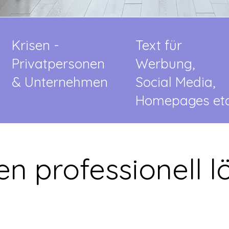
Krisen -
Text für
Privatpersonen
Werbung,
& Unternehmen
Social Media,
Homepages etc
en professionell l