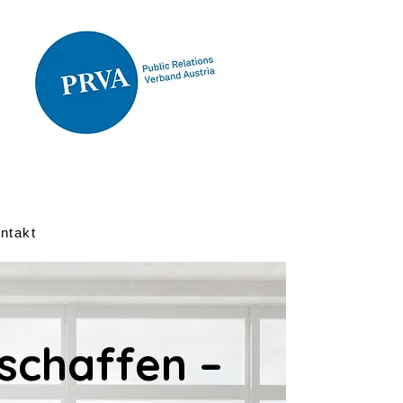
ntakt
 schaffen –