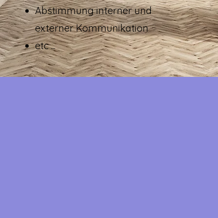
Abstimmung interner und
externer Kommunikation
etc ...