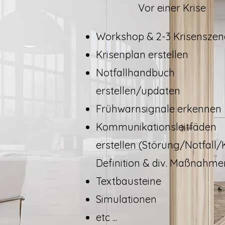
Vor einer Krise
Workshop & 2-3 Krisenszen
Krisenplan erstellen
Notfallhandbuch
erstellen/updaten
Frühwarnsignale erkennen
Kommunikationsleitfäden
erstellen (Störung/Notfall/
Definition & div. Maßnahme
Textbausteine​
Simulationen
etc ...