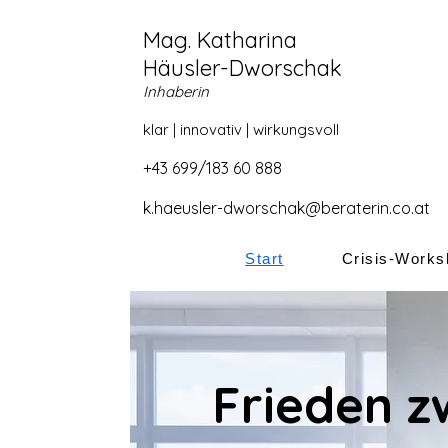
Mag. Katharina
Häusler-Dworscha
k
Inhaberin
klar | innovativ | wirkungsvoll
+43 699/183 60 888
k.haeusler-dworschak@beraterin.co.at
Start
Crisis-Works
Frieden z