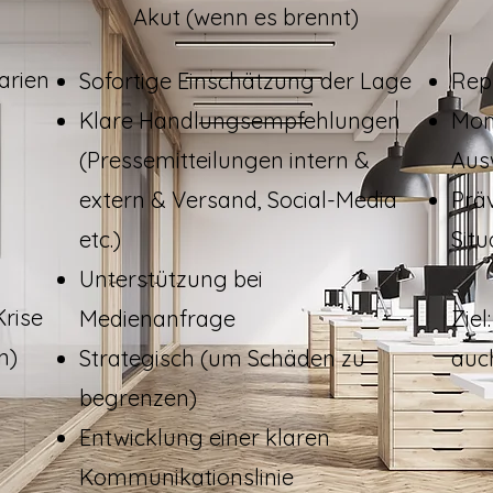
Akut (wenn es brennt)
arien
Sofortige Einschätzung der Lage
Rep
Klare Handlungsempfehlungen
Moni
(Pressemitteilungen intern &
Aus
extern & Versand, Social-Media
Präv
etc.)
Situ
Unterstützung bei
Krise
Medienanfrage
Ziel
n)
Strategisch (um Schäden zu
auc
begrenzen)
Entwicklung einer klaren
Kommunikationslinie