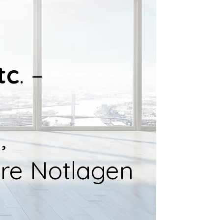
tc
. –
,
ere Notlagen