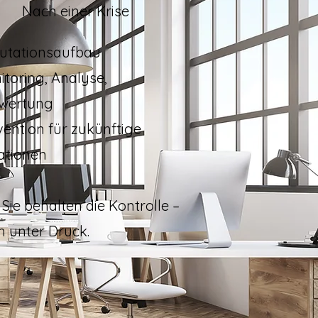
Nach einer Krise
utationsaufbau
toring, Analyse,
wertung
ention für zukünftige
ationen
: Sie behalten die Kontrolle –
h unter Druck.