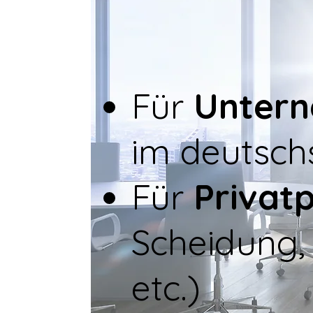
Für
Unterne
im
deutsch
Für
Privat
Scheidung,
etc.)